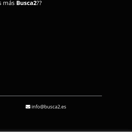
os más
Busca2
??
info@busca2.es