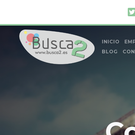
INICIO
EM
BLOG
CON
C